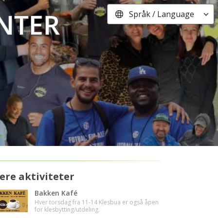
nter
Språk / Language
lere aktiviteter
Bakken Kafé
Hver torsdag fra 11-14 Klesbua er også åpen
for klesbytting/utdeling.