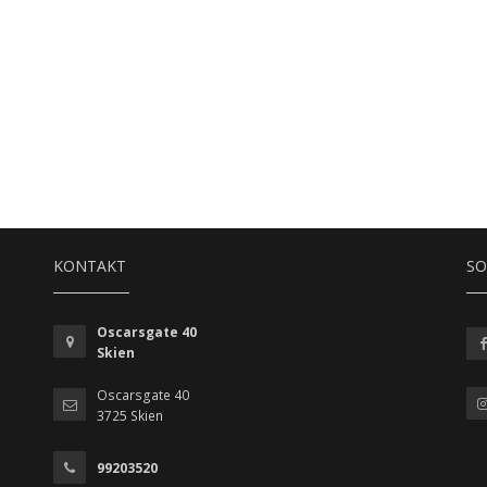
KONTAKT
SO
Oscarsgate 40
Skien
Oscarsgate 40
3725 Skien
99203520