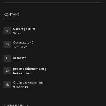
KONTAKT
Oscarsgate 40
Skien
Oscarsgate 40
3725 Skien
99203520
post@bakkennms.org
bakkennms.no
Organisasjonsnummer
930251119
SOSIALE MEDIA