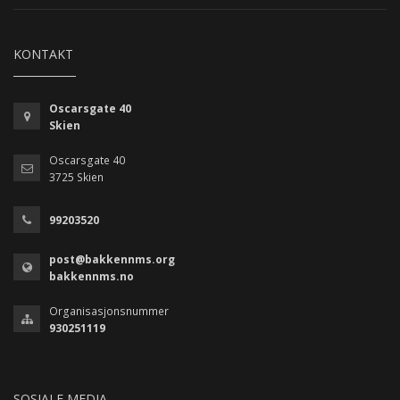
KONTAKT
Oscarsgate 40
Skien
Oscarsgate 40
3725 Skien
99203520
post@bakkennms.org
bakkennms.no
Organisasjonsnummer
930251119
SOSIALE MEDIA