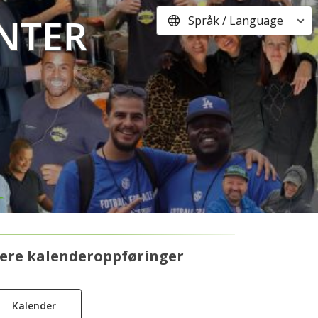
nter
Språk / Language
lere kalenderoppføringer
Kalender