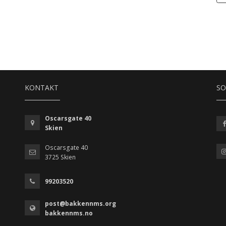
KONTAKT
SO
Oscarsgate 40
Skien
Oscarsgate 40
3725 Skien
99203520
post@bakkennms.org
bakkennms.no