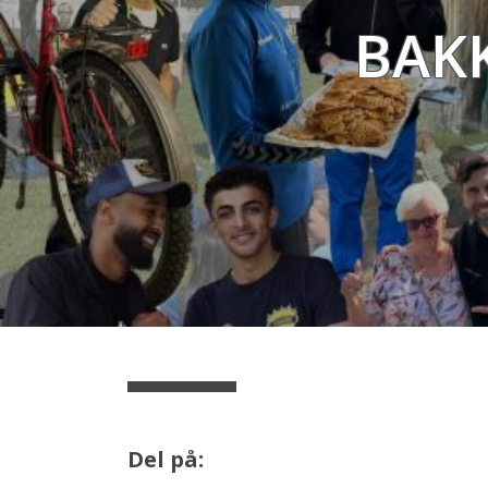
Bak
Del på: