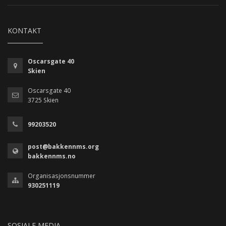
KONTAKT
Oscarsgate 40
Skien
Oscarsgate 40
3725 Skien
99203520
post@bakkennms.org
bakkennms.no
Organisasjonsnummer
930251119
SOSIALE MEDIA