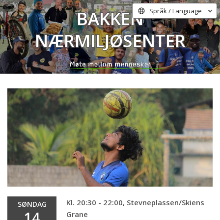
Bakken
Språk / Language
Nærmiljøsenter
Kl. 20:30 - 22:00, Stevneplassen/Skiens
SØNDAG
14
Grane